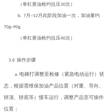
（单杠黄油枪约拉压
次）
30
月
月此阶段加油一次，加油量约
b.
7
~12
70
g~
90
g
（单杠黄油枪约拉压
次）
40
操作步骤
3.6
电梯打
调整至
检修
（
紧急电动运行
）
状
a.
态
，
根据需维保加油产品位置（对重、导向、
轿顶、轿底等）慢车运行，调整产品至可操作
位置；