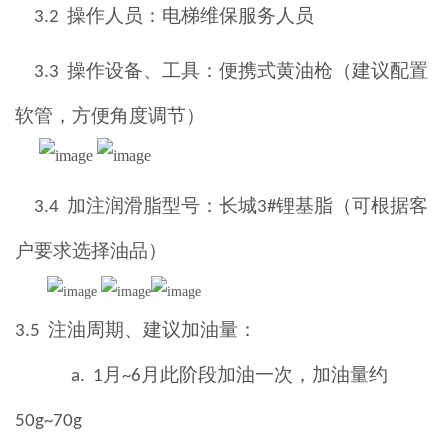
操作人员：电梯维保服务人员
3.2
操作设备、工具：
便携式黄
油枪
（
建议配置
3.3
软管，方便角度调节
）
加注润滑脂型号：长城
锂基脂（可根据客
3.4
3#
户要求选择油
品
）
注油周期
、
建议加油量
：
3.5
月
月此阶段加油一次，加油量约
a. 1
~
6
50
g~
70
g